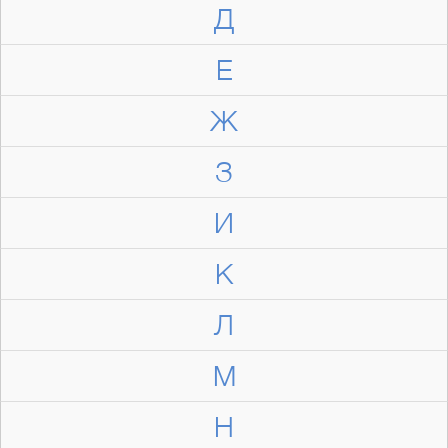
Д
Е
Ж
З
И
К
Л
М
Н