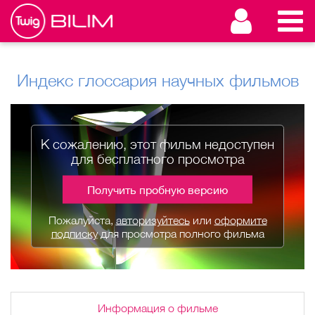
Индекс глоссария научных фильмов
К сожалению, этот фильм недоступен
для бесплатного просмотра
Получить пробную версию
Пожалуйста,
авторизуйтесь
или
оформите
подписку
для просмотра полного фильма
Информация о фильме