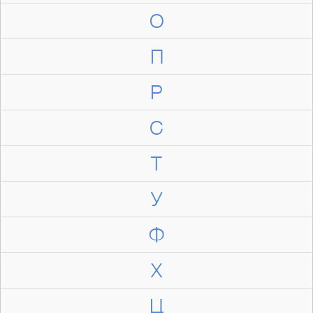
О
П
Р
С
Т
У
Ф
Х
Ц