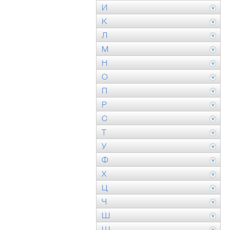
И
К
Л
М
Н
О
П
Р
С
Т
У
Ф
Х
Ц
Ч
Ш
Щ