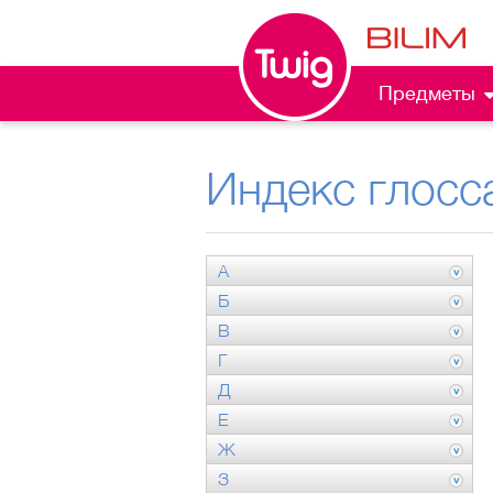
Предметы
Индекс глосс
А
Б
В
Г
Д
Е
Ж
З