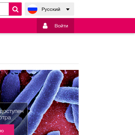
Русский

Войти
едоступен
отра
ию