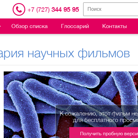
+7 (727)
344 95 95
Обзор списка
Глоссарий
Контакты
ария научных фильмов
К сожалению, этот фильм н
для бесплатного просм
Получить пробную верс