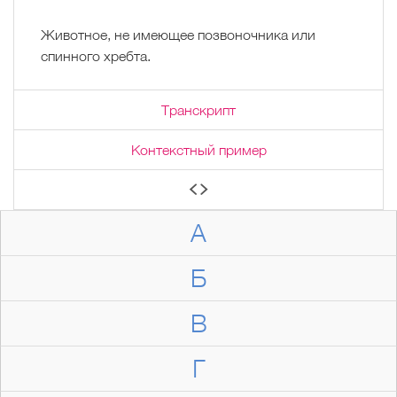
Животное, не имеющее позвоночника или
спинного хребта.
Транскрипт
Контекстный пример
А
Б
В
Г