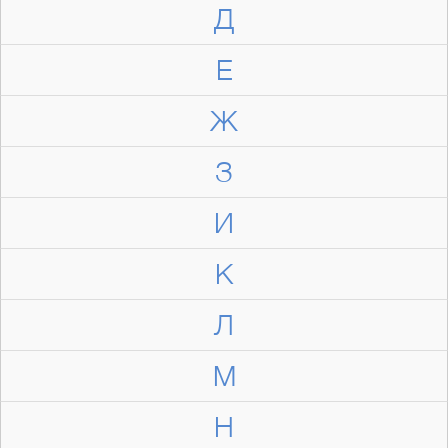
Д
Е
Ж
З
И
К
Л
М
Н