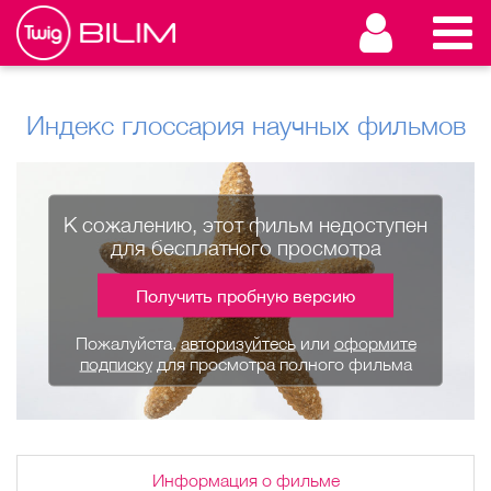
Индекс глоссария научных фильмов
К сожалению, этот фильм недоступен
для бесплатного просмотра
Получить пробную версию
Пожалуйста,
авторизуйтесь
или
оформите
подписку
для просмотра полного фильма
Информация о фильме