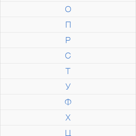
О
П
Р
С
Т
У
Ф
Х
Ц