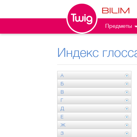
Предметы
Индекс глосс
А
Б
В
Г
Д
Е
Ж
З