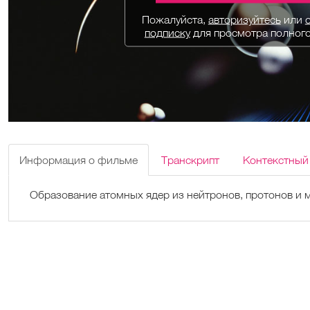
Пожалуйста,
авторизуйтесь
или
подписку
для просмотра полног
Информация о фильме
Транскрипт
Контекстный
Образование атомных ядер из нейтронов, протонов и 