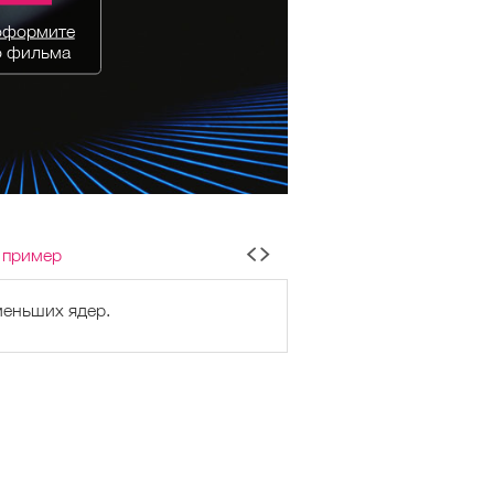
оформите
о фильма
 пример
меньших ядер.