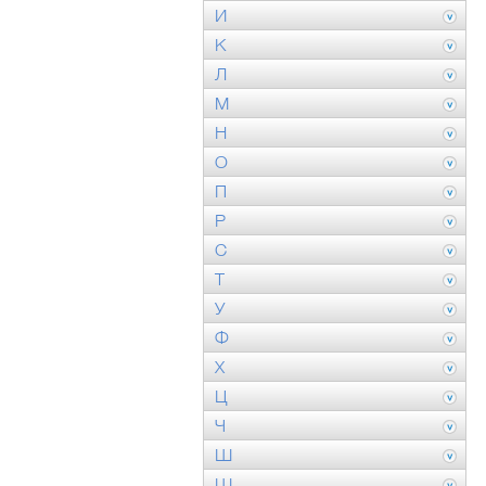
И
К
Л
М
Н
О
П
Р
С
Т
У
Ф
Х
Ц
Ч
Ш
Щ