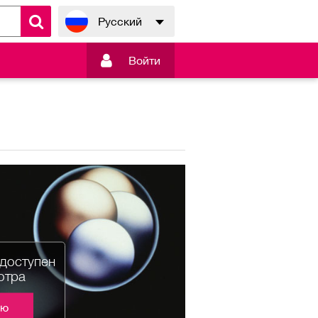
Русский

Войти
едоступен
отра
ию