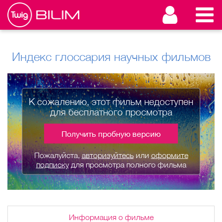
Индекс глоссария научных фильмов
К сожалению, этот фильм недоступен
для бесплатного просмотра
Получить пробную версию
Пожалуйста,
авторизуйтесь
или
оформите
подписку
для просмотра полного фильма
Информация о фильме