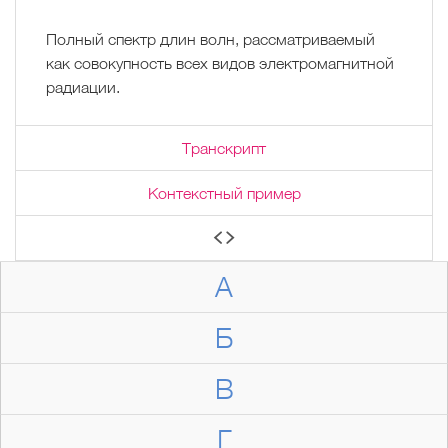
Полный спектр длин волн, рассматриваемый
как совокупность всех видов электромагнитной
радиации.
Транскрипт
Контекстный пример
А
Б
В
Г