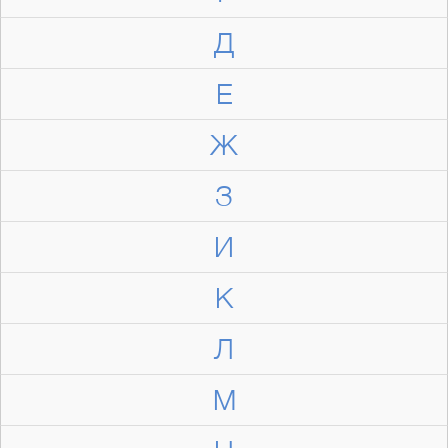
Д
Е
Ж
З
И
К
Л
М