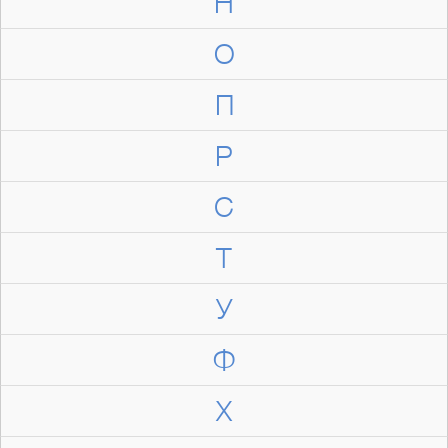
Н
О
П
Р
С
Т
У
Ф
Х