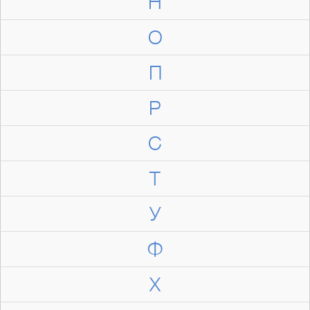
Н
О
П
Р
С
Т
У
Ф
Х