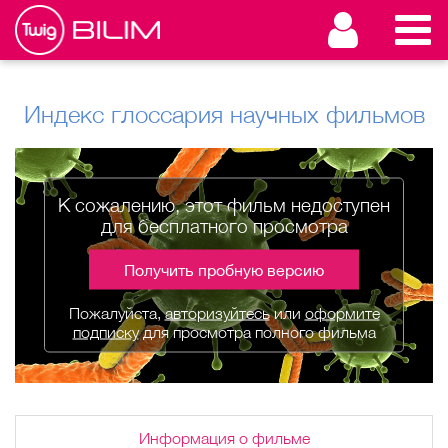
Индекс глоссария научных фильмов
К сожалению, этот фильм недоступен
для бесплатного просмотра
Получить пробную версию
Пожалуйста,
авторизуйтесь
или
оформите
подписку
для просмотра полного фильма
Информация о фильме