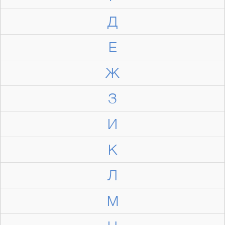
Д
Е
Ж
З
И
К
Л
М