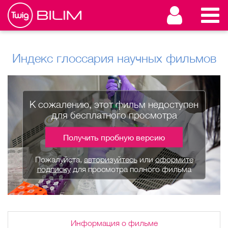
Индекс глоссария научных фильмов
К сожалению, этот фильм недоступен
для бесплатного просмотра
Получить пробную версию
Пожалуйста,
авторизуйтесь
или
оформите
подписку
для просмотра полного фильма
Информация о фильме