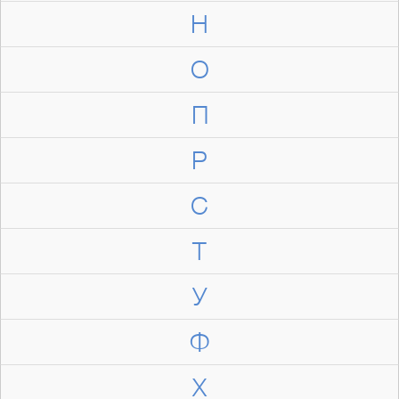
Н
О
П
Р
С
Т
У
Ф
Х