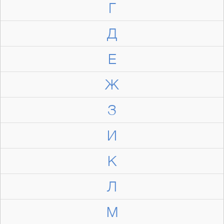
Г
Д
Е
Ж
З
И
К
Л
М