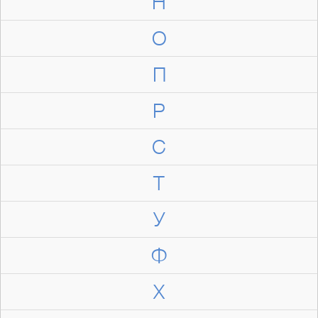
Н
О
П
Р
С
Т
У
Ф
Х