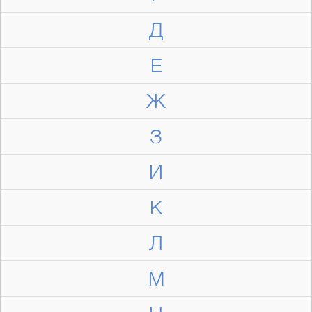
Д
Е
Ж
З
И
К
Л
М