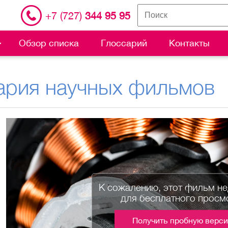
+7 (727)
344 95 95
Обзор списка
Глоссарий
Контакты
ария научных фильмов
К сожалению, этот фильм н
для бесплатного просм
Получить пробную верс