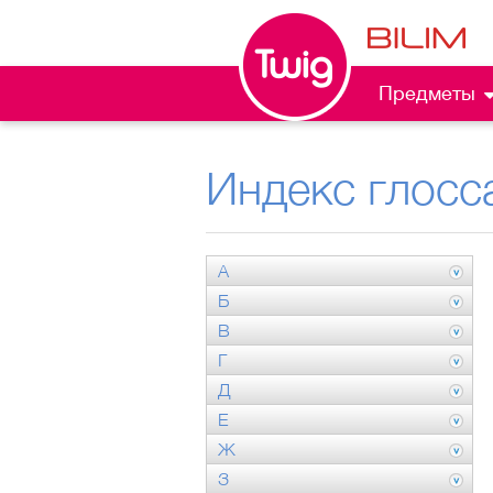
Предметы
Индекс глосс
А
Б
В
Г
Д
Е
Ж
З