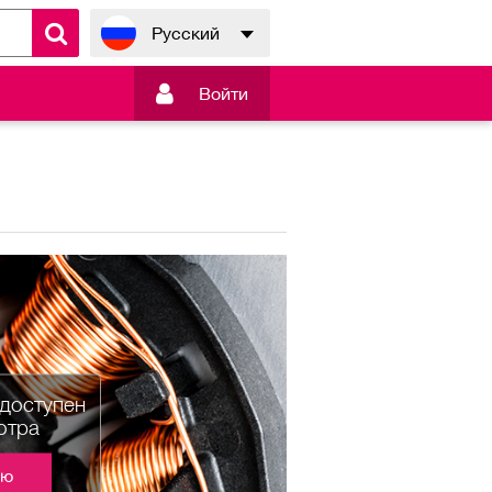
Русский

Войти
едоступен
отра
ию