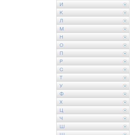
И
К
Л
М
Н
О
П
Р
С
Т
У
Ф
Х
Ц
Ч
Ш
Щ