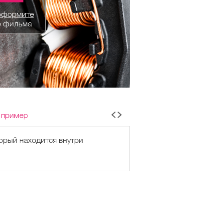
оформите
о фильма
 пример
орый находится внутри