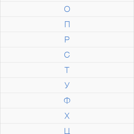
О
П
Р
С
Т
У
Ф
Х
Ц