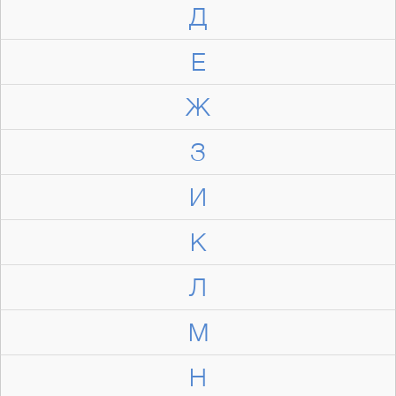
Д
Е
Ж
З
И
К
Л
М
Н