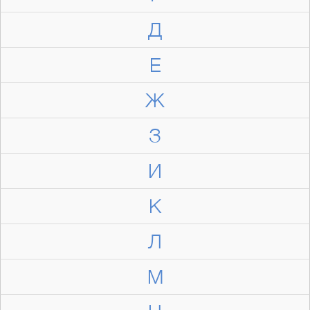
Д
Е
Ж
З
И
К
Л
М