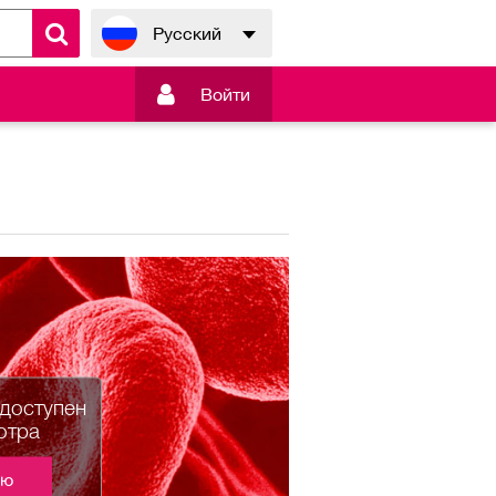
Русский

Войти
едоступен
отра
ию