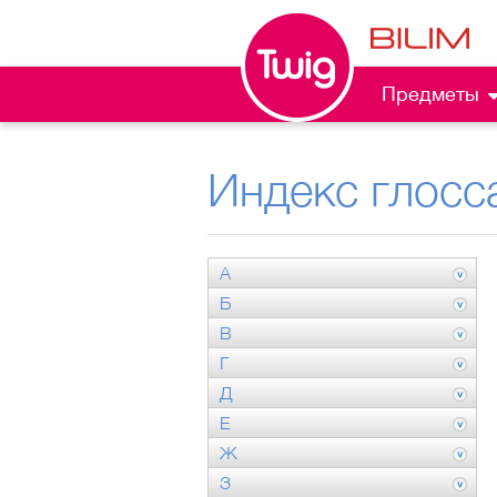
Предметы
Индекс глосс
А
Б
В
Г
Д
Е
Ж
З