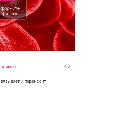
оформите
о фильма
 пример
связывает и переносит