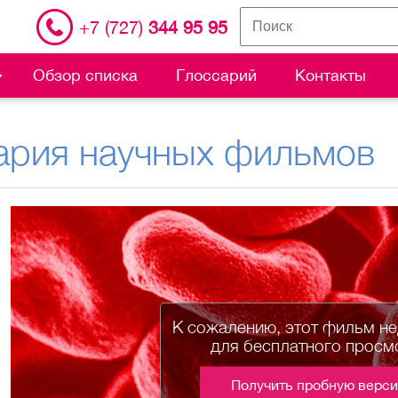
+7 (727)
344 95 95
Обзор списка
Глоссарий
Контакты
ария научных фильмов
К сожалению, этот фильм н
для бесплатного просм
Получить пробную верс