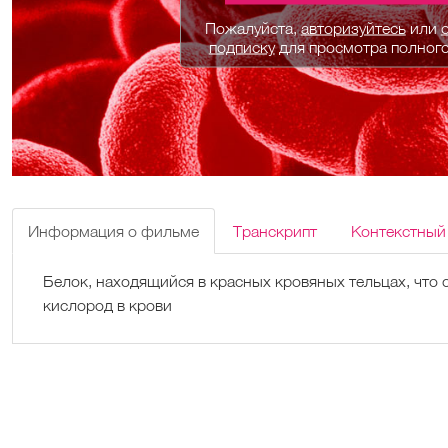
Пожалуйста,
авторизуйтесь
или
подписку
для просмотра полног
Информация о фильме
Транскрипт
Контекстный
Белок, находящийся в красных кровяных тельцах, что 
кислород в крови