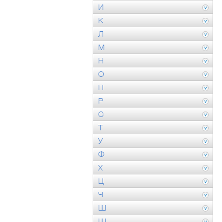
И
К
Л
М
Н
О
П
Р
С
Т
У
Ф
Х
Ц
Ч
Ш
Щ