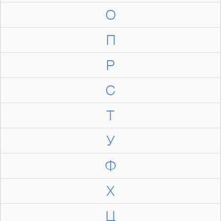
О
П
Р
С
Т
У
Ф
Х
Ц