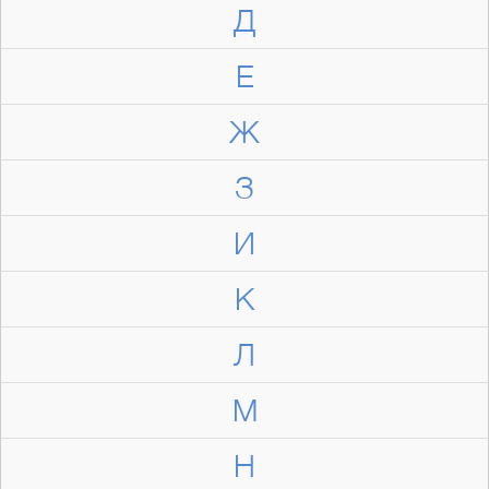
Д
Е
Ж
З
И
К
Л
М
Н