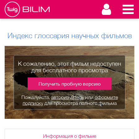
Индекс глоссария научных фильмов
К сожалению, этот фильм недоступен
для бесплатного просмотра
Получить пробную версию
Пожалуйста,
авторизуйтесь
или
оформите
подписку
для просмотра полного фильма
Информация о фильме