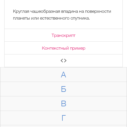
Круглая чашеобразная впадина на поверхности
планеты или естественного спутника.
Транскрипт
Контекстный пример
А
Б
В
Г