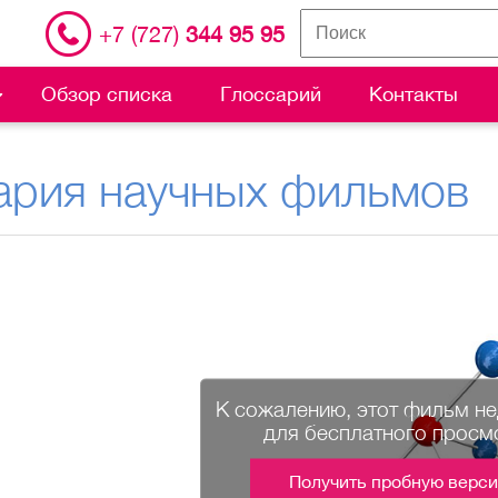
+7 (727)
344 95 95
Обзор списка
Глоссарий
Контакты
ария научных фильмов
К сожалению, этот фильм н
для бесплатного просм
Получить пробную верс