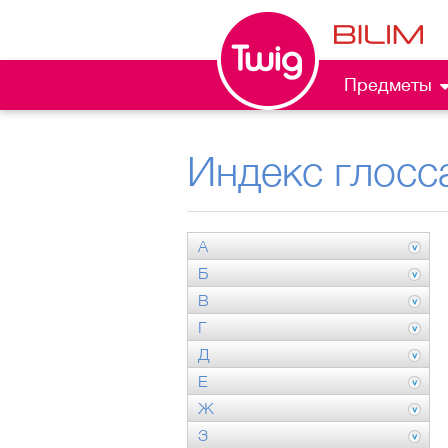
Предметы
Индекс глосс
А
Б
В
Г
Д
Е
Ж
З