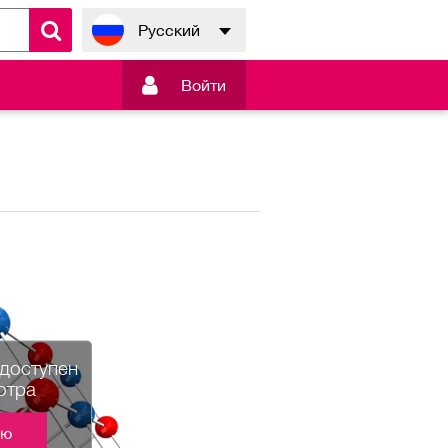
Русский

Войти
едоступен
отра
ию