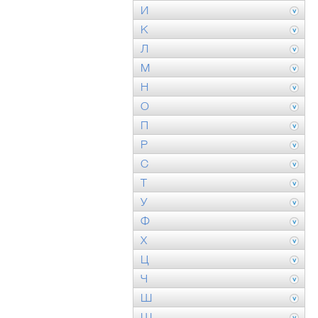
И
К
Л
М
Н
О
П
Р
С
Т
У
Ф
Х
Ц
Ч
Ш
Щ