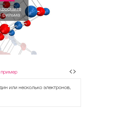
оформите
о фильма
 пример
дин или несколько электронов,