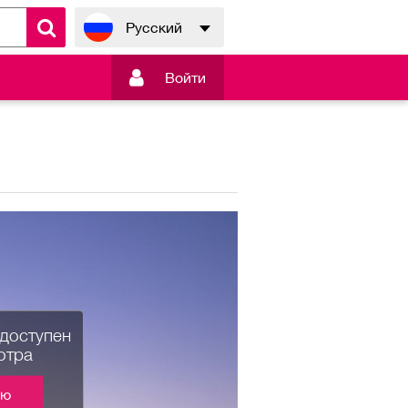
Русский

Войти
едоступен
отра
ию