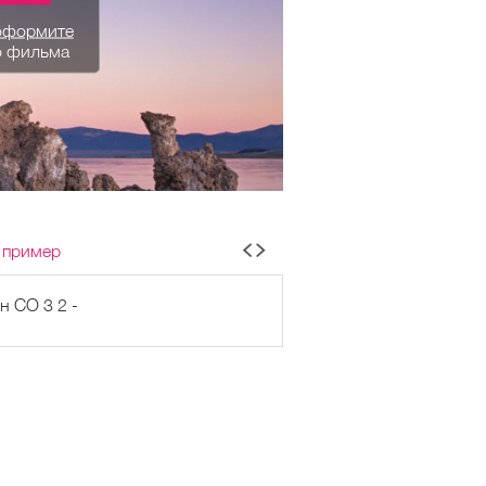
оформите
о фильма
 пример
н CO 3 2 -