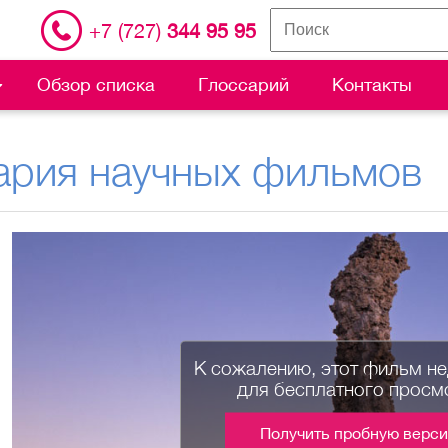
+7 (727)
344 95 95
Обзор списка
Глоссарий
Контакты
ария научных фильмов
К сожалению, этот фильм н
для бесплатного просм
Получить пробную верс