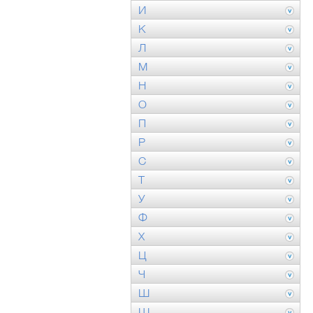
И
К
Л
М
Н
О
П
Р
С
Т
У
Ф
Х
Ц
Ч
Ш
Щ