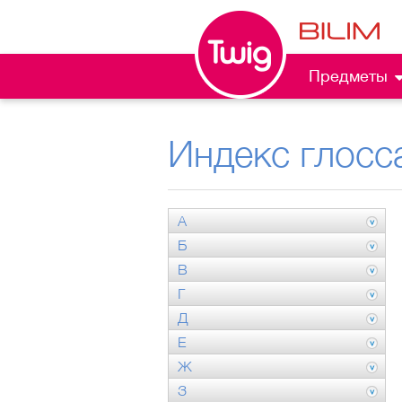
Предметы
Индекс глосс
А
Б
В
Г
Д
Е
Ж
З