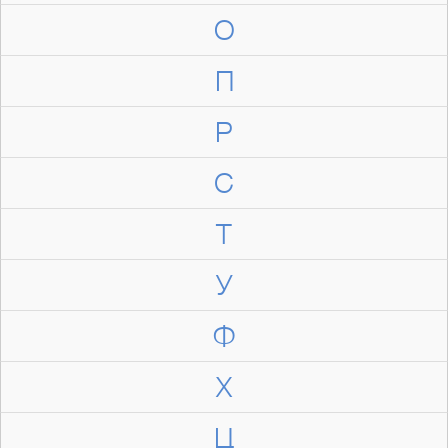
О
П
Р
С
Т
У
Ф
Х
Ц