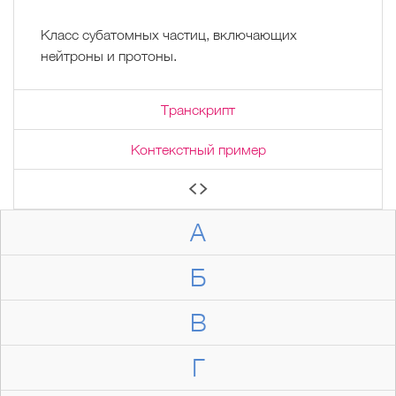
Класс субатомных частиц, включающих
нейтроны и протоны.
Транскрипт
Контекстный пример
А
Б
В
Г