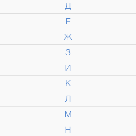
Д
Е
Ж
З
И
К
Л
М
Н