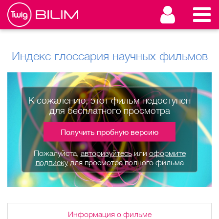
Индекс глоссария научных фильмов
К сожалению, этот фильм недоступен
для бесплатного просмотра
Получить пробную версию
Пожалуйста,
авторизуйтесь
или
оформите
подписку
для просмотра полного фильма
Информация о фильме