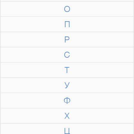
О
П
Р
С
Т
У
Ф
Х
Ц