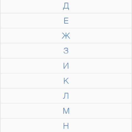
Д
Е
Ж
З
И
К
Л
М
Н