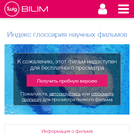
Индекс глоссария научных фильмов
К сожалению, этот фильм недоступен
для бесплатного просмотра
Получить пробную версию
Пожалуйста,
авторизуйтесь
или
оформите
подписку
для просмотра полного фильма
Информация о фильме