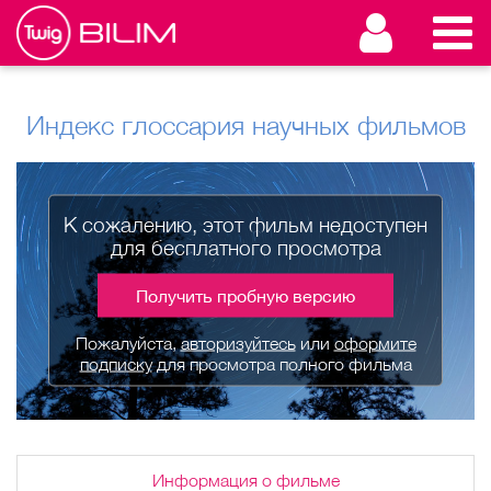
Индекс глоссария научных фильмов
К сожалению, этот фильм недоступен
для бесплатного просмотра
Получить пробную версию
Пожалуйста,
авторизуйтесь
или
оформите
подписку
для просмотра полного фильма
Информация о фильме