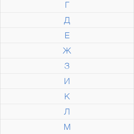
Г
Д
Е
Ж
З
И
К
Л
М