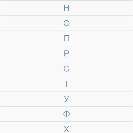
Н
О
П
Р
С
Т
У
Ф
Х