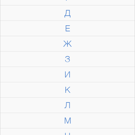
Д
Е
Ж
З
И
К
Л
М