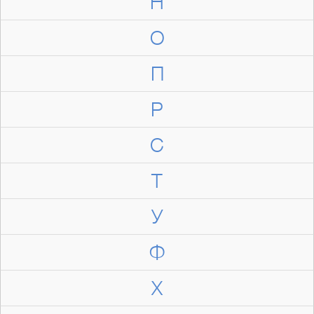
Н
О
П
Р
С
Т
У
Ф
Х