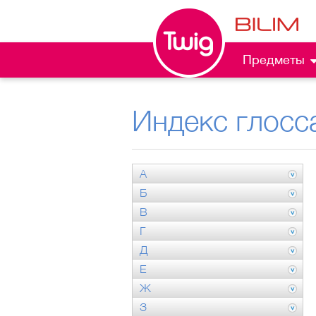
Предметы
Индекс глосс
А
Б
В
Г
Д
Е
Ж
З