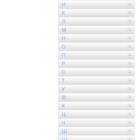
И
К
Л
М
Н
О
П
Р
С
Т
У
Ф
Х
Ц
Ч
Ш
Щ