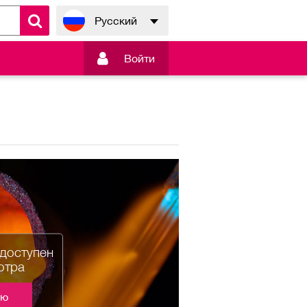
Русский

Войти
едоступен
отра
ию