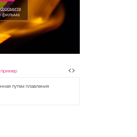
оформите
о фильма
 пример
нная путем плавления