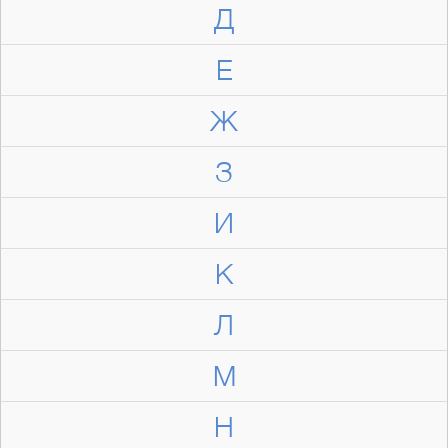
Д
Е
Ж
З
И
К
Л
М
Н