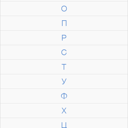
О
П
Р
С
Т
У
Ф
Х
Ц