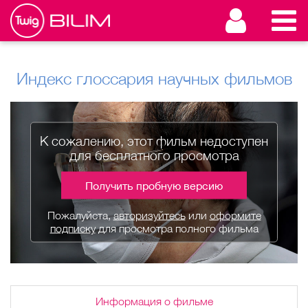
Индекс глоссария научных фильмов
К сожалению, этот фильм недоступен
для бесплатного просмотра
Получить пробную версию
Пожалуйста,
авторизуйтесь
или
оформите
подписку
для просмотра полного фильма
Информация о фильме