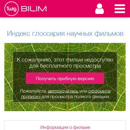
Индекс глоссария научных фильмов
К сожалению, этот фильм недоступен
для бесплатного просмотра
Получить пробную версию
Пожалуйста,
авторизуйтесь
или
оформите
подписку
для просмотра полного фильма
Информация о фильме