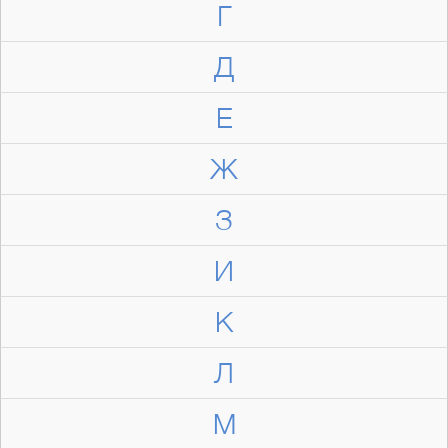
Г
Д
Е
Ж
З
И
К
Л
М