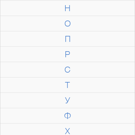
Н
О
П
Р
С
Т
У
Ф
Х