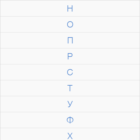
Н
О
П
Р
С
Т
У
Ф
Х