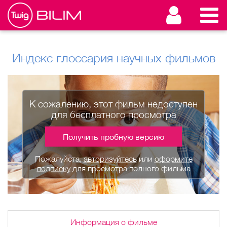
Индекс глоссария научных фильмов
К сожалению, этот фильм недоступен
для бесплатного просмотра
Получить пробную версию
Пожалуйста,
авторизуйтесь
или
оформите
подписку
для просмотра полного фильма
Информация о фильме