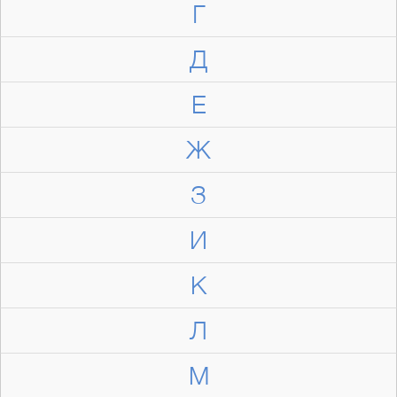
Г
Д
Е
Ж
З
И
К
Л
М