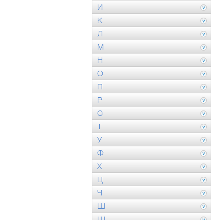
И
К
Л
М
Н
О
П
Р
С
Т
У
Ф
Х
Ц
Ч
Ш
Щ