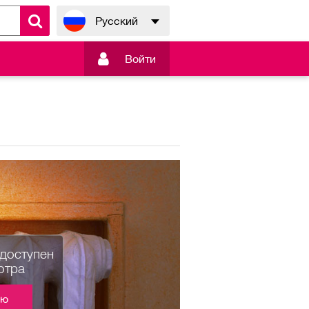
Русский

Войти
едоступен
отра
ию