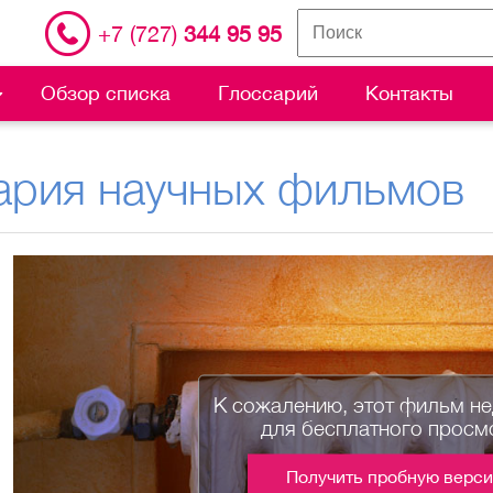
+7 (727)
344 95 95
Обзор списка
Глоссарий
Контакты
ария научных фильмов
К сожалению, этот фильм н
для бесплатного просм
Получить пробную верс