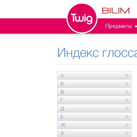
Предметы
Индекс глосс
А
Б
В
Г
Д
Е
Ж
З