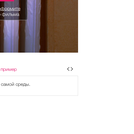
оформите
о фильма
 пример
 самой среды.