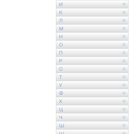
И
К
Л
М
Н
О
П
Р
С
Т
У
Ф
Х
Ц
Ч
Ш
Щ