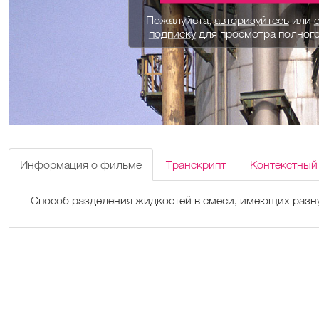
Пожалуйста,
авторизуйтесь
или
подписку
для просмотра полног
Информация о фильме
Транскрипт
Контекстный
Способ разделения жидкостей в смеси, имеющих разну