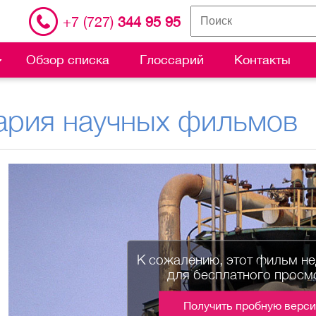
+7 (727)
344 95 95
Обзор списка
Глоссарий
Контакты
ария научных фильмов
К сожалению, этот фильм н
для бесплатного просм
Получить пробную верс