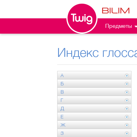
Предметы
Индекс глосс
А
Б
В
Г
Д
Е
Ж
З