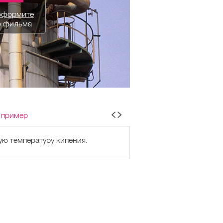
оформите
о фильма
 пример
ю температуру кипения.