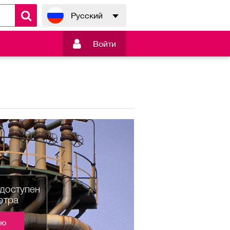
Русский

Войти
едоступен
отра
ию