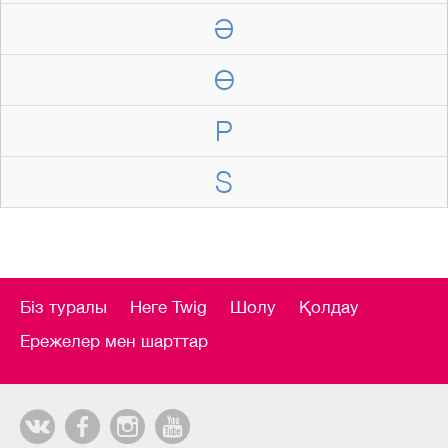
Ә
Ө
P
S
Біз туралы
Неге Twig
Шолу
Қолдау
Ережелер мен шарттар