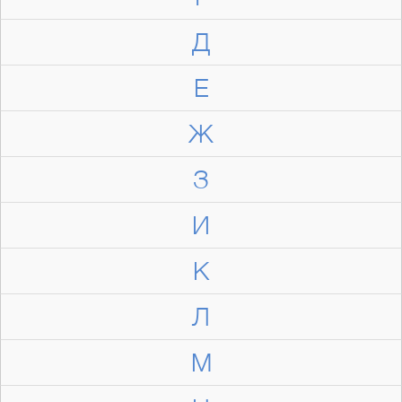
Д
Е
Ж
З
И
К
Л
М