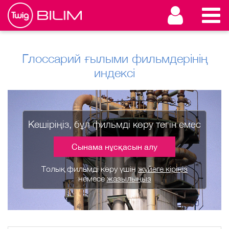
Глоссарий ғылыми фильмдерінің
индексі
Кешіріңіз, бұл фильмді көру тегін емес
Сынама нұсқасын алу
Толық фильмді көру үшін
жүйеге кіріңіз
немесе
жазылыңыз