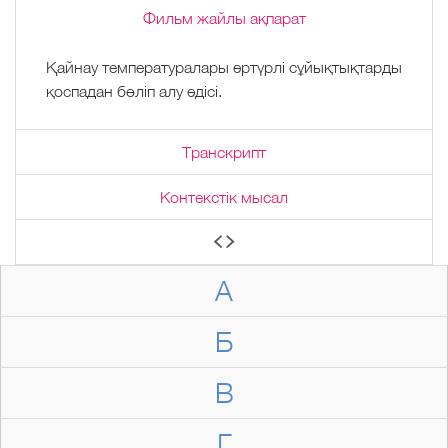
Фильм жайлы ақпарат
Қайнау температуралары әртүрлі сұйықтықтарды
қоспадан бөліп алу әдісі.
Транскрипт
Контекстік мысал
А
Б
В
Г