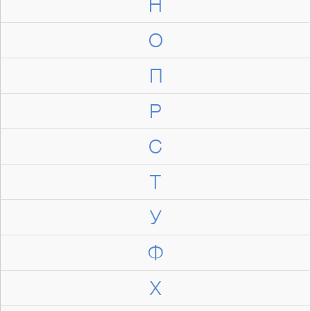
Н
О
П
Р
С
Т
У
Ф
Х