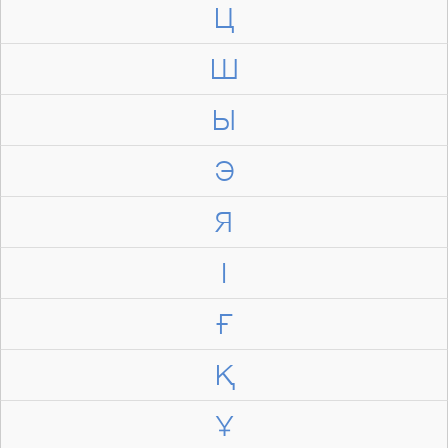
Ц
Ш
Ы
Э
Я
І
Ғ
Қ
Ұ