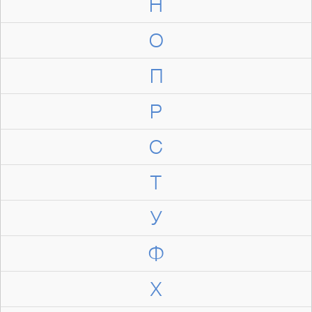
Н
О
П
Р
С
Т
У
Ф
Х