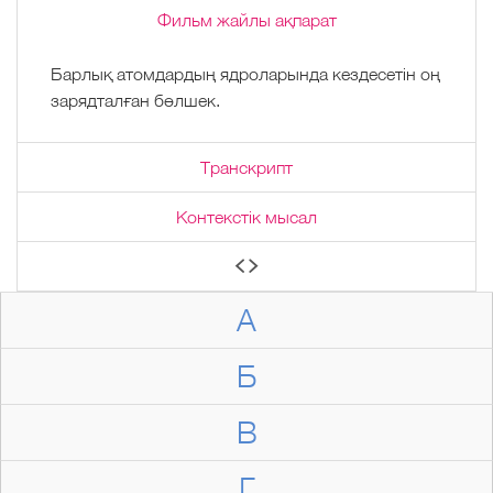
Фильм жайлы ақпарат
Барлық атомдардың ядроларында кездесетін оң
зарядталған бөлшек.
Транскрипт
Контекстік мысал
А
Б
В
Г