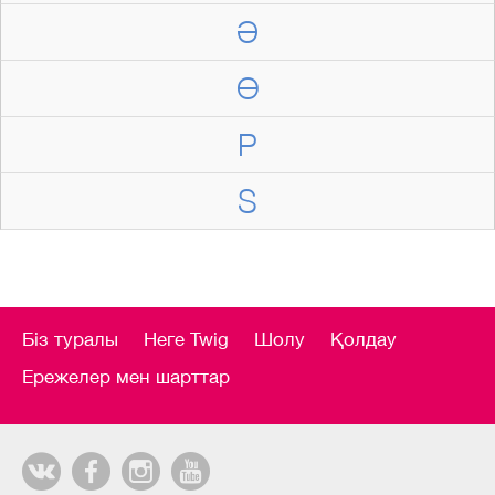
Ә
Ө
P
S
Біз туралы
Неге Twig
Шолу
Қолдау
Ережелер мен шарттар