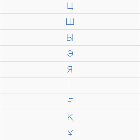
Ц
Ш
Ы
Э
Я
І
Ғ
Қ
Ұ