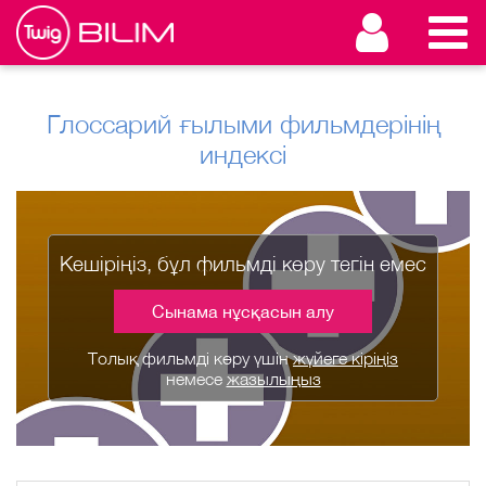
Глоссарий ғылыми фильмдерінің
индексі
Кешіріңіз, бұл фильмді көру тегін емес
Сынама нұсқасын алу
Толық фильмді көру үшін
жүйеге кіріңіз
немесе
жазылыңыз