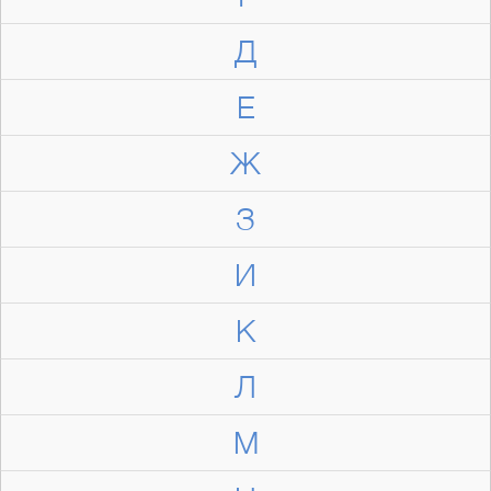
Д
Е
Ж
З
И
К
Л
М