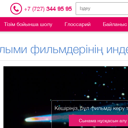
+7 (727)
344 95 95
Тізім бойынша шолу
Глоссарий
Байланыс
лыми фильмдерінің инде
Кешіріңіз, бұл фильмді көру 
Сынама нұсқасын алу