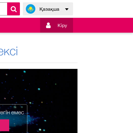
Қазақша

Кiру
ксі
тегін емес