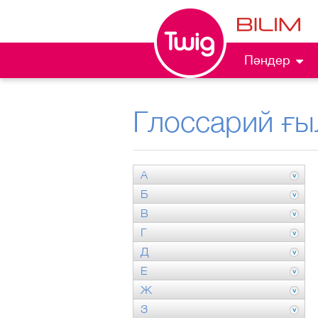
Пәндер
Глоссарий ғы
А
Б
В
Г
Д
Е
Ж
З