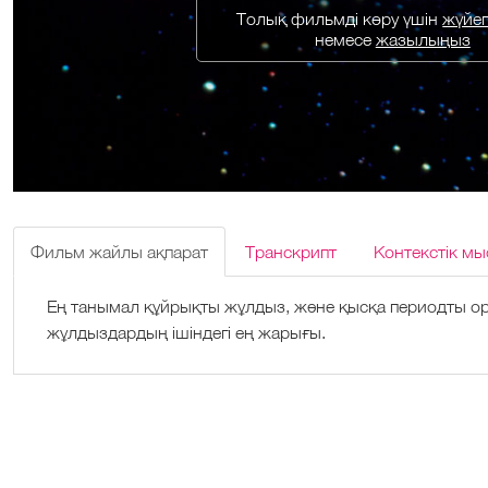
Толық фильмді көру үшін
жүйеге
немесе
жазылыңыз
Фильм жайлы ақпарат
Транскрипт
Контекстік мы
Ең танымал құйрықты жұлдыз, және қысқа периодты ор
жұлдыздардың ішіндегі ең жарығы.