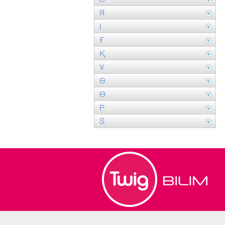
Я
І
Ғ
Қ
Ұ
Ә
Ө
P
S