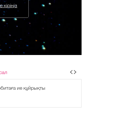
 кіріңіз
сал
битаға ие құйрықты