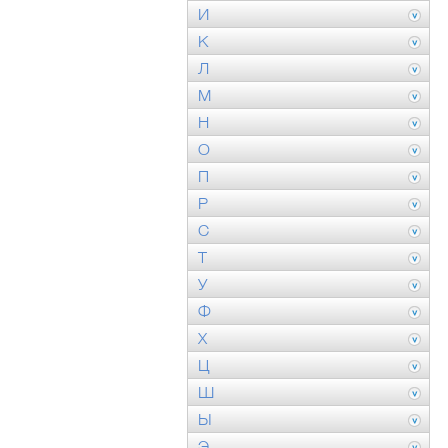
И
К
Л
М
Н
О
П
Р
С
Т
У
Ф
Х
Ц
Ш
Ы
Э