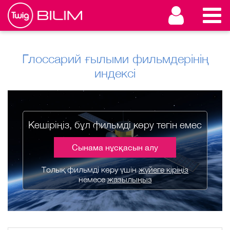
Глоссарий ғылыми фильмдерінің
индексі
Кешіріңіз, бұл фильмді көру тегін емес
Сынама нұсқасын алу
Толық фильмді көру үшін
жүйеге кіріңіз
немесе
жазылыңыз