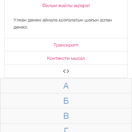
Фильм жайлы ақпарат
Үлкен денені айнала қозғалатын шағын аспан
денесі.
Транскрипт
Контекстік мысал
А
Б
В
Г