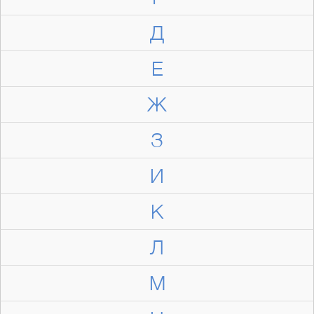
Д
Е
Ж
З
И
К
Л
М