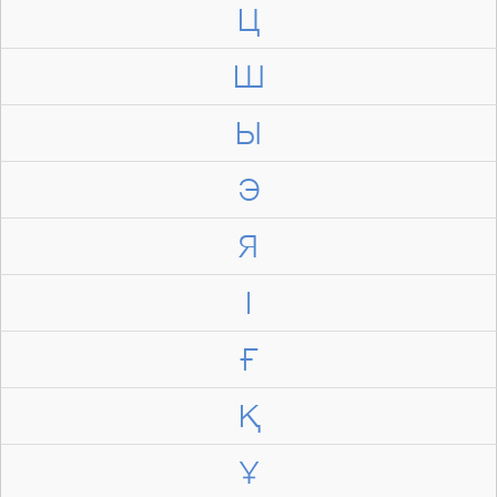
Ц
Ш
Ы
Э
Я
І
Ғ
Қ
Ұ