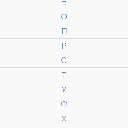
Н
О
П
Р
С
Т
У
Ф
Х