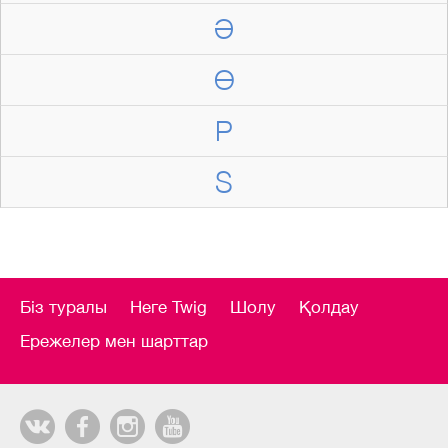
Ә
Ө
P
S
Біз туралы
Неге Twig
Шолу
Қолдау
Ережелер мен шарттар