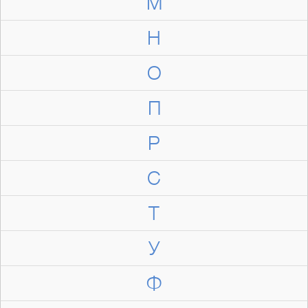
М
Н
О
П
Р
С
Т
У
Ф