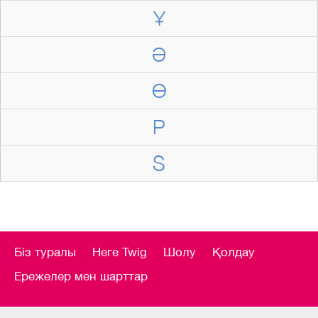
Ұ
Ә
Ө
P
S
Біз туралы
Неге Twig
Шолу
Қолдау
Ережелер мен шарттар