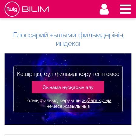
Глоссарий ғылыми фильмдерінің
индексі
Кешіріңіз, бұл фильмді көру тегін емес
Сынама нұсқасын алу
Толық фильмді көру үшін
жүйеге кіріңіз
немесе
жазылыңыз