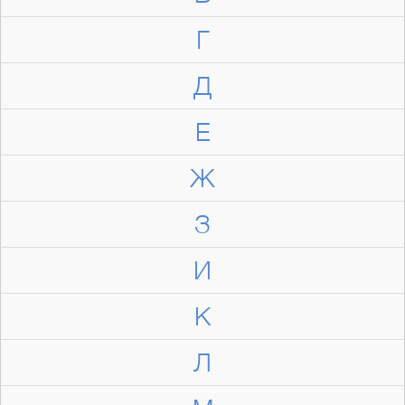
Г
Д
Е
Ж
З
И
К
Л