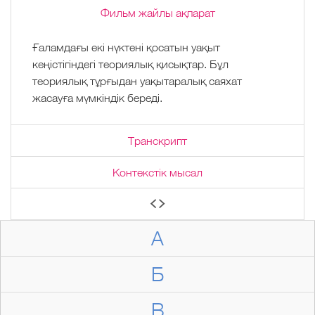
Фильм жайлы ақпарат
Ғаламдағы екі нүктені қосатын уақыт
кеңістігіндегі теориялық қисықтар. Бұл
теориялық тұрғыдан уақытаралық саяхат
жасауға мүмкіндік береді.
Транскрипт
Контекстік мысал
А
Б
В