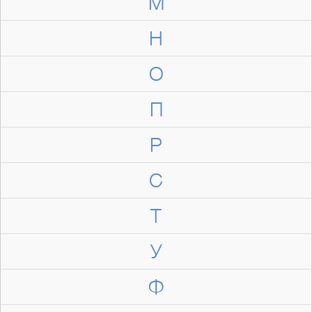
М
Н
О
П
Р
С
Т
У
Ф