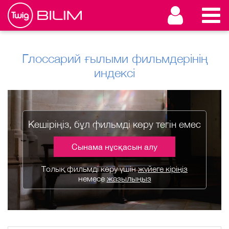
Глоссарий ғылыми фильмдерінің
индексі
Кешіріңіз, бұл фильмді көру тегін емес
Сынама нұсқасын алу
Толық фильмді көру үшін
жүйеге кіріңіз
немесе
жазылыңыз