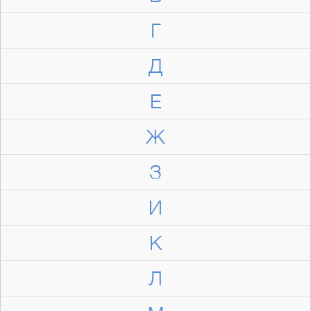
Г
Д
Е
Ж
З
И
К
Л