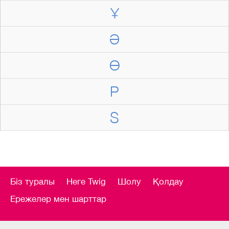
Ұ
Ә
Ө
P
S
Біз туралы
Неге Twig
Шолу
Қолдау
Ережелер мен шарттар