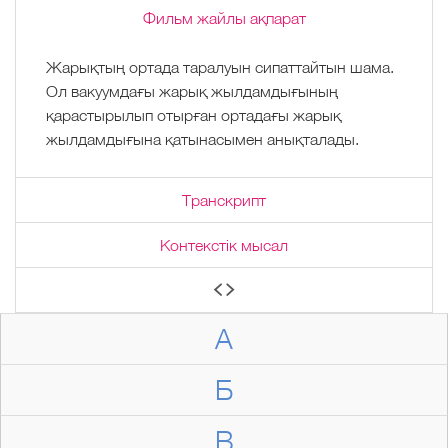
Фильм жайлы ақпарат
Жарықтың ортада таралуын сипаттайтын шама.
Ол вакуумдағы жарық жылдамдығының
қарастырылып отырған ортадағы жарық
жылдамдығына қатынасымен анықталады.
Транскрипт
Контекстік мысал
А
Б
В