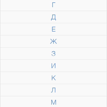
Г
Д
Е
Ж
З
И
К
Л
М