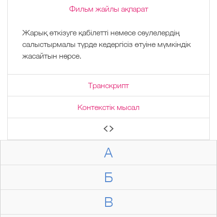
Фильм жайлы ақпарат
Жарық өткізуге қабілетті немесе сәулелердің
салыстырмалы түрде кедергісіз өтуіне мүмкіндік
жасайтын нәрсе.
Транскрипт
Контекстік мысал
А
Б
В