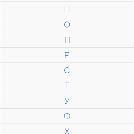
Н
О
П
Р
С
Т
У
Ф
Х