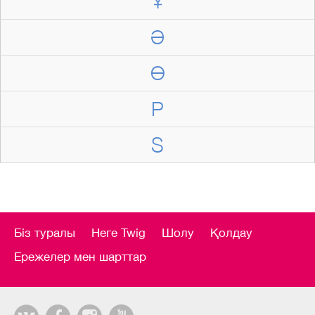
Ұ
Ә
Ө
P
S
Біз туралы
Неге Twig
Шолу
Қолдау
Ережелер мен шарттар