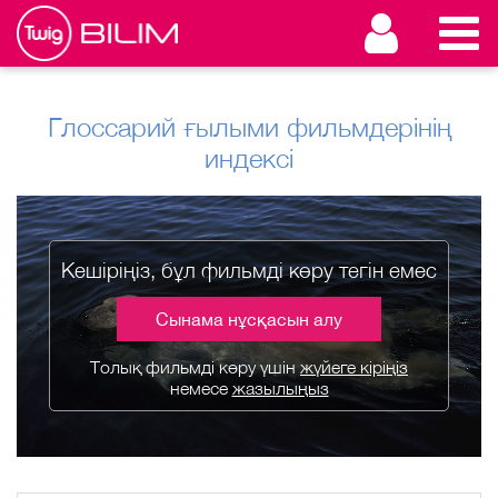
Глоссарий ғылыми фильмдерінің
индексі
Кешіріңіз, бұл фильмді көру тегін емес
Сынама нұсқасын алу
Толық фильмді көру үшін
жүйеге кіріңіз
немесе
жазылыңыз