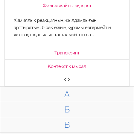
Фильм жайлы ақпарат
Химиялық реакцияның жылдамдығын
арттыратын, бірақ өзінің құрамы өзгермейтін
және қолданылып тасталмайтын зат.
Транскрипт
Контекстік мысал
А
Б
В