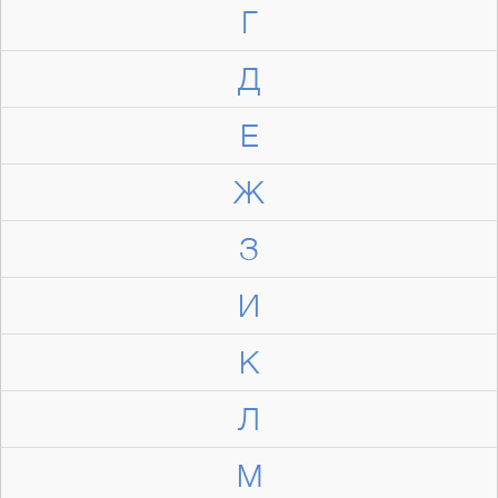
Г
Д
Е
Ж
З
И
К
Л
М