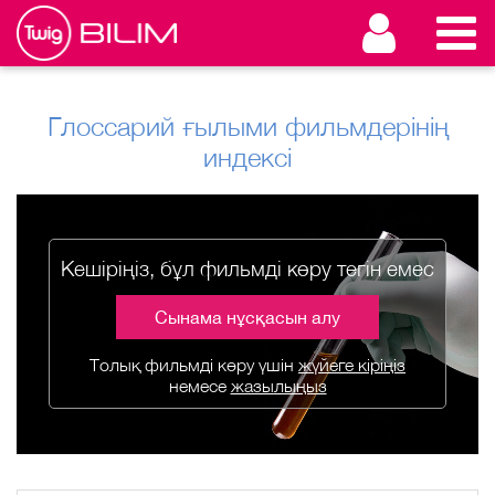
Глоссарий ғылыми фильмдерінің
индексі
Кешіріңіз, бұл фильмді көру тегін емес
Сынама нұсқасын алу
Толық фильмді көру үшін
жүйеге кіріңіз
немесе
жазылыңыз