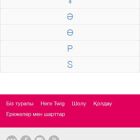
Ұ
Ә
Ө
P
S
Біз туралы
Неге Twig
Шолу
Қолдау
Ережелер мен шарттар