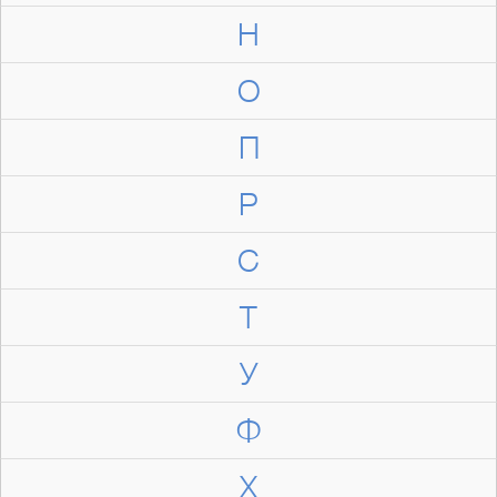
Н
О
П
Р
С
Т
У
Ф
Х