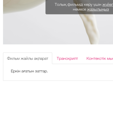
Толық фильмді көру үшін
жүйеге
немесе
жазылыңыз
Фильм жайлы ақпарат
Транскрипт
Контекстік мы
Еркін ағатын заттар.