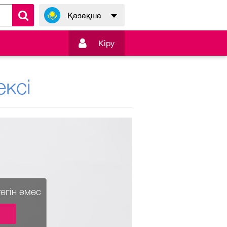
Қазақша

Кiру
ксі
тегін емес