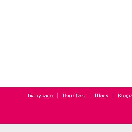
Біз туралы
Неге Twig
Шолу
Қолд