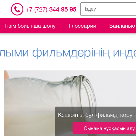
+7 (727)
344 95 95
Тізім бойынша шолу
Глоссарий
Байланыс
лыми фильмдерінің инде
Кешіріңіз, бұл фильмді көру 
Сынама нұсқасын алу