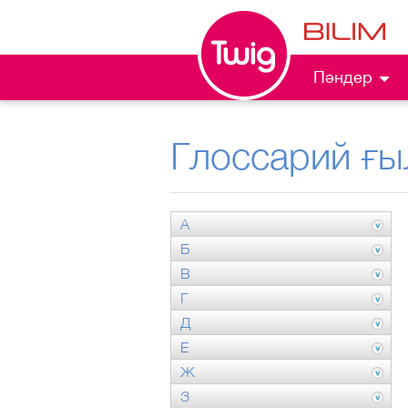
Пәндер
Глоссарий ғы
А
Б
В
Г
Д
Е
Ж
З