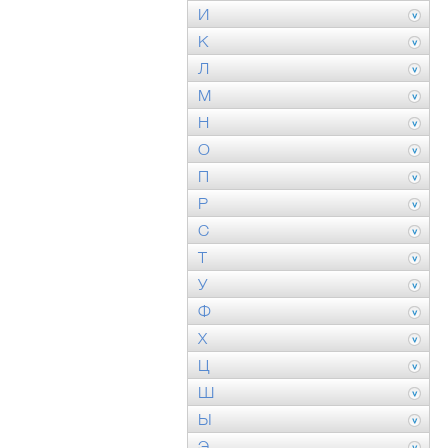
И
К
Л
М
Н
О
П
Р
С
Т
У
Ф
Х
Ц
Ш
Ы
Э