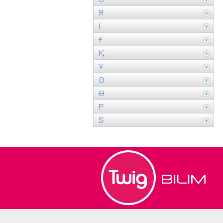
Я
І
Ғ
Қ
Ұ
Ә
Ө
P
S