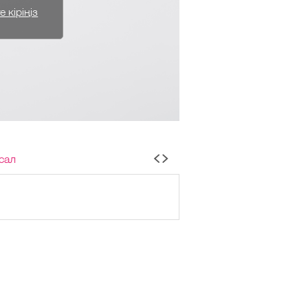
 кіріңіз
сал