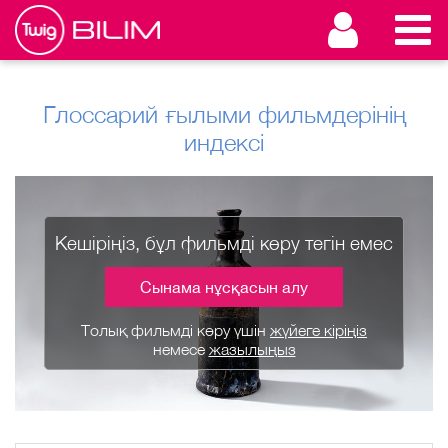
Глоссарий ғылыми фильмдерінің
индексі
Кешіріңіз, бұл фильмді көру тегін емес
Сынама нұсқасын алу
Толық фильмді көру үшін
жүйеге кіріңіз
немесе
жазылыңыз