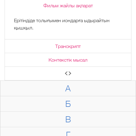
Фильм жайлы ақпарат
Ерітіндіде толығымен иондарға ыдырайтын
қышқыл.
Транскрипт
Контекстік мысал
А
Б
В
Г