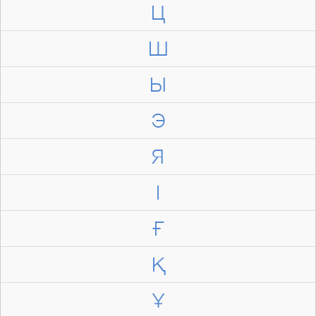
Ц
Ш
Ы
Э
Я
І
Ғ
Қ
Ұ