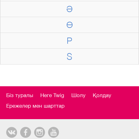
Ә
Ө
P
S
Біз туралы
Неге Twig
Шолу
Қолдау
Ережелер мен шарттар