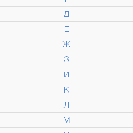
Д
Е
Ж
З
И
К
Л
М