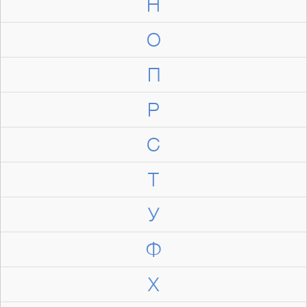
Н
О
П
Р
С
Т
У
Ф
Х