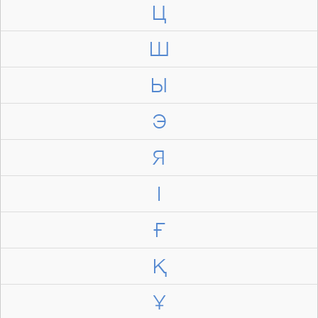
Ц
Ш
Ы
Э
Я
І
Ғ
Қ
Ұ