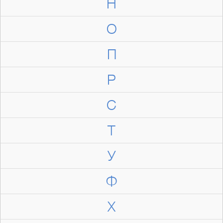
Н
О
П
Р
С
Т
У
Ф
Х