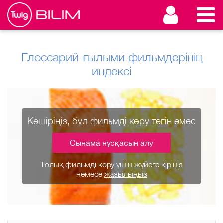
Глоссарий ғылыми фильмдерінің
индексі
Кешіріңіз, бұл фильмді көру тегін емес
Сынама нұсқасын алу
Толық фильмді көру үшін
жүйеге кіріңіз
немесе
жазылыңыз