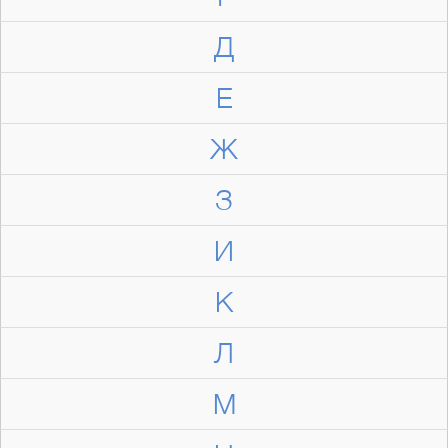
Д
Е
Ж
З
И
К
Л
М