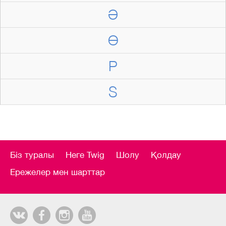
Ә
Ө
P
S
Біз туралы
Неге Twig
Шолу
Қолдау
Ережелер мен шарттар