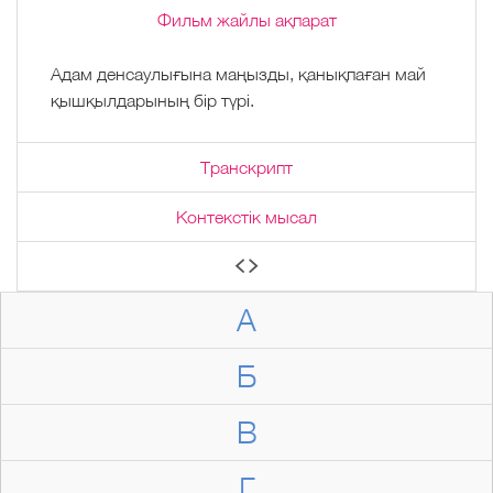
Фильм жайлы ақпарат
Адам денсаулығына маңызды, қанықпаған май
қышқылдарының бір түрі.
Транскрипт
Контекстік мысал
А
Б
В
Г