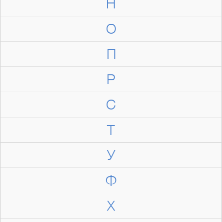
Н
О
П
Р
С
Т
У
Ф
Х