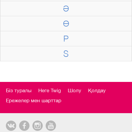
Ә
Ө
P
S
Біз туралы
Неге Twig
Шолу
Қолдау
Ережелер мен шарттар