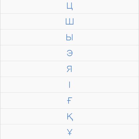
Ц
Ш
Ы
Э
Я
І
Ғ
Қ
Ұ