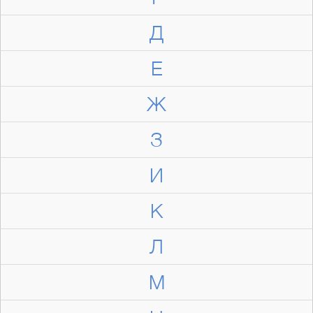
Д
Е
Ж
З
И
К
Л
М