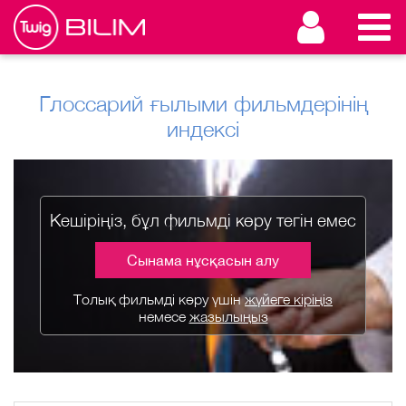
Глоссарий ғылыми фильмдерінің
индексі
Кешіріңіз, бұл фильмді көру тегін емес
Сынама нұсқасын алу
Толық фильмді көру үшін
жүйеге кіріңіз
немесе
жазылыңыз