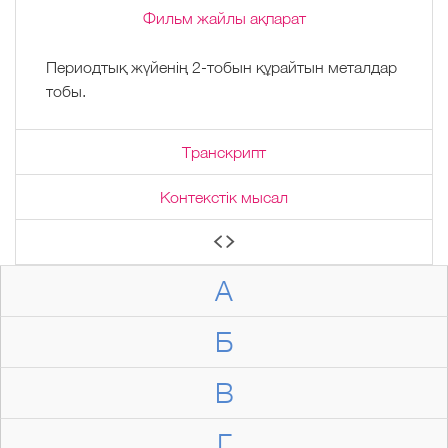
Фильм жайлы ақпарат
Периодтық жүйенің 2-тобын құрайтын металдар
тобы.
Транскрипт
Контекстік мысал
А
Б
В
Г