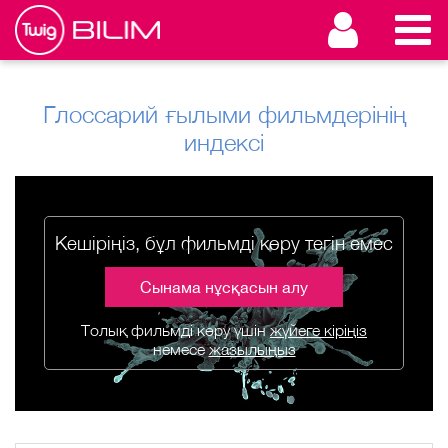
Глоссарий ғылыми фильмдерінің
индексі
Кешіріңіз, бұл фильмді көру тегін емес
Сынама нұсқасын алу
Толық фильмді көру үшін
жүйеге кіріңіз
немесе
жазылыңыз