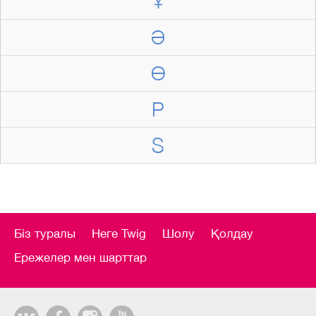
Ұ
Ә
Ө
P
S
Біз туралы
Неге Twig
Шолу
Қолдау
Ережелер мен шарттар