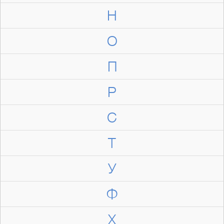
Н
О
П
Р
С
Т
У
Ф
Х