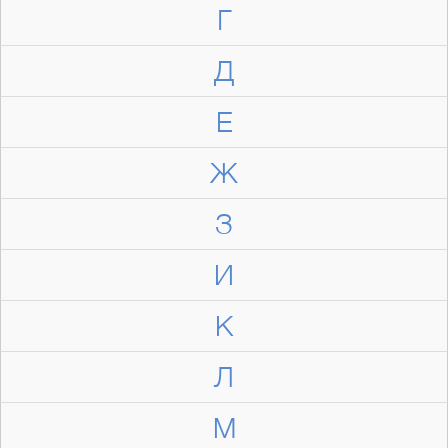
Г
Д
Е
Ж
З
И
К
Л
М