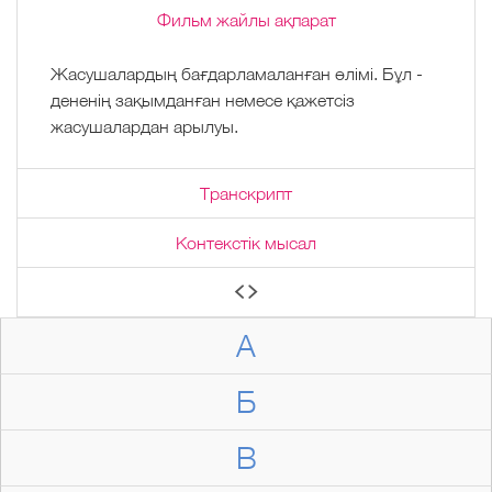
Фильм жайлы ақпарат
Жасушалардың бағдарламаланған өлімі. Бұл -
дененің зақымданған немесе қажетсіз
жасушалардан арылуы.
Транскрипт
Контекстік мысал
А
Б
В