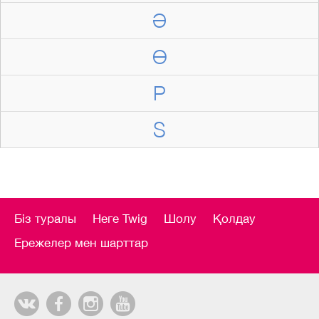
Ә
Ө
P
S
Біз туралы
Неге Twig
Шолу
Қолдау
Ережелер мен шарттар