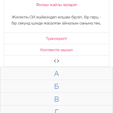
Фильм жайлы ақпарат
Жиіліктің СИ жүйесіндегі өлшем бірлігі, бір герц -
бір секунд ішінде жасалған айналым санына тең.
Транскрипт
Контекстік мысал
А
Б
В
Г