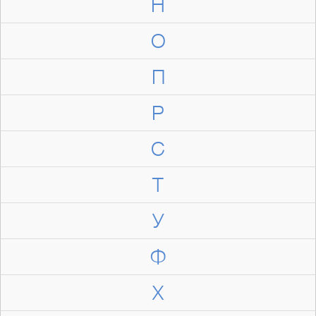
Н
О
П
Р
С
Т
У
Ф
Х