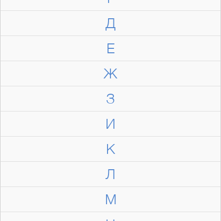
Д
Е
Ж
З
И
К
Л
М