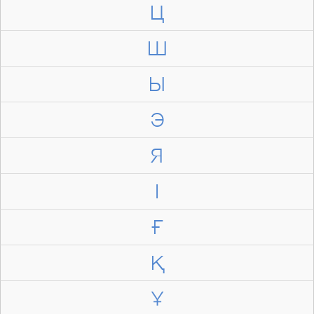
Ц
Ш
Ы
Э
Я
І
Ғ
Қ
Ұ