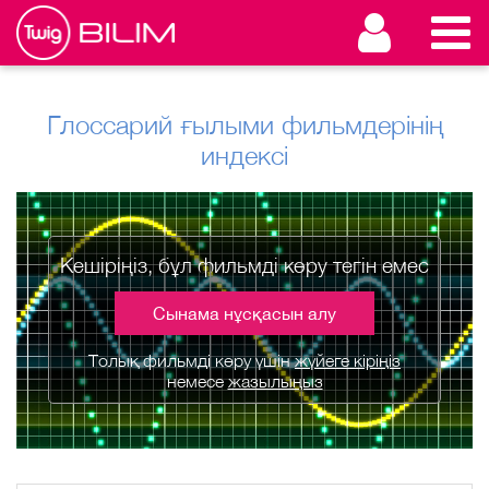
Глоссарий ғылыми фильмдерінің
индексі
Кешіріңіз, бұл фильмді көру тегін емес
Сынама нұсқасын алу
Толық фильмді көру үшін
жүйеге кіріңіз
немесе
жазылыңыз