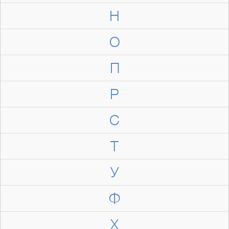
Н
О
П
Р
С
Т
У
Ф
Х