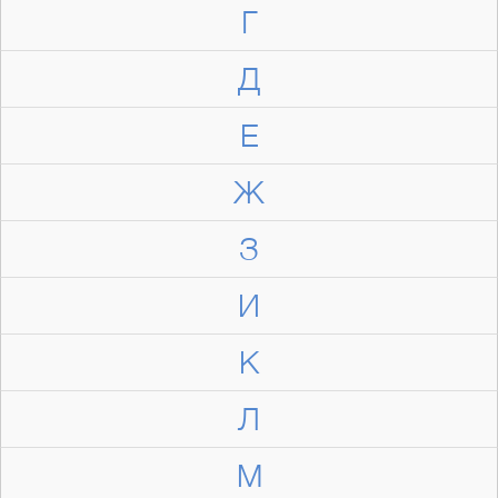
Г
Д
Е
Ж
З
И
К
Л
М