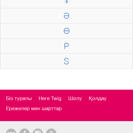
Ұ
Ә
Ө
P
S
Біз туралы
Неге Twig
Шолу
Қолдау
Ережелер мен шарттар