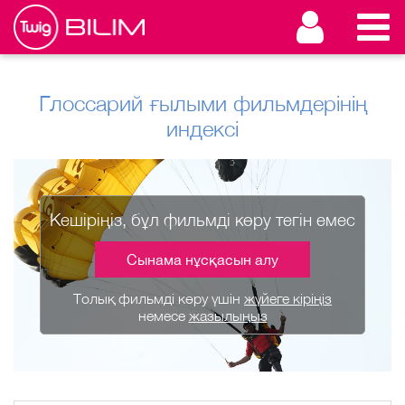
Глоссарий ғылыми фильмдерінің
индексі
Кешіріңіз, бұл фильмді көру тегін емес
Сынама нұсқасын алу
Толық фильмді көру үшін
жүйеге кіріңіз
немесе
жазылыңыз