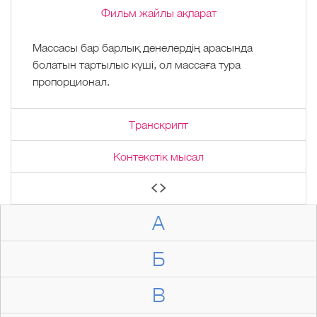
Фильм жайлы ақпарат
Массасы бар барлық денелердің арасында
болатын тартылыс күші, ол массаға тура
пропорционал.
Транскрипт
Контекстік мысал
А
Б
В