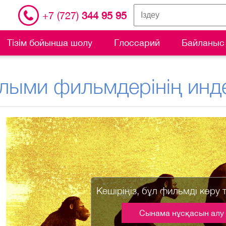
+7 (727)
344 95 95
Тізім бойынша шолу
Глоссарий
Байланыс
лыми фильмдерінің инде
Кешіріңіз, бұл фильмді көру 
Сынама нұсқасын алу