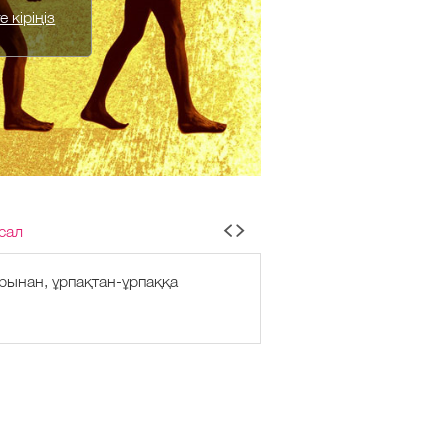
 кіріңіз
сал
арынан, ұрпақтан-ұрпаққа