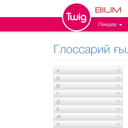
Пәндер
Глоссарий ғы
А
Б
В
Г
Д
Е
Ж
З