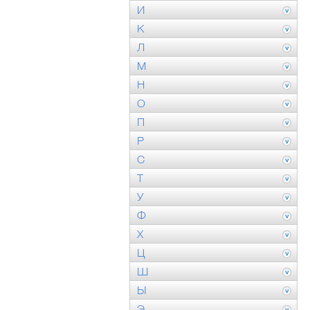
И
К
Л
М
Н
О
П
Р
С
Т
У
Ф
Х
Ц
Ш
Ы
Э