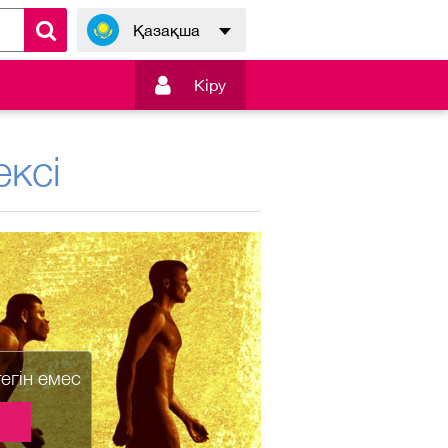
Қазақша

Кiру
ксі
тегін емес