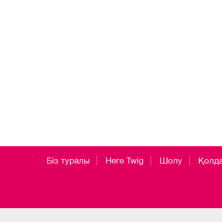
Біз туралы
Неге Twig
Шолу
Қолд