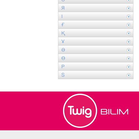
Я
І
Ғ
Қ
Ұ
Ә
Ө
P
S