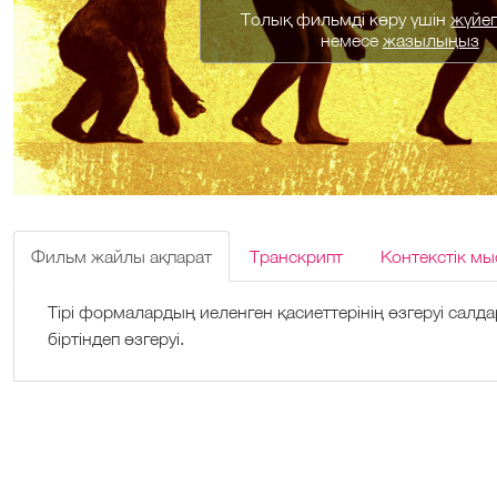
Толық фильмді көру үшін
жүйеге
немесе
жазылыңыз
Фильм жайлы ақпарат
Транскрипт
Контекстік мы
Тірі формалардың иеленген қасиеттерінің өзгеруі салд
біртіндеп өзгеруі.