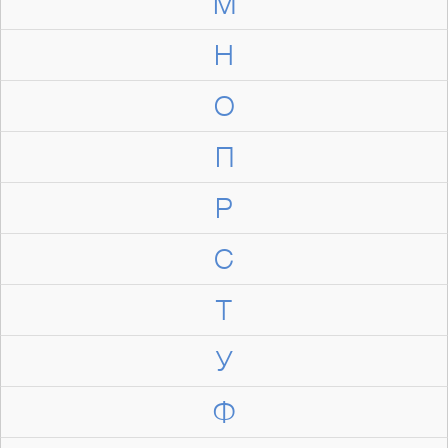
М
Н
О
П
Р
С
Т
У
Ф