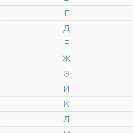
Г
Д
Е
Ж
З
И
К
Л