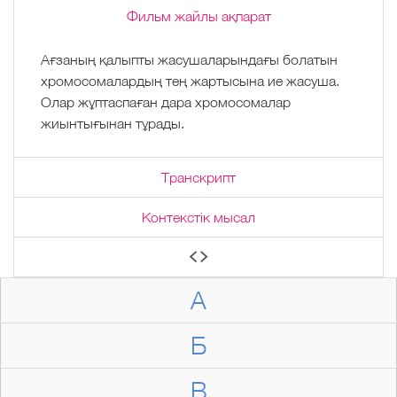
Фильм жайлы ақпарат
Ағзаның қалыпты жасушаларындағы болатын
хромосомалардың тең жартысына ие жасуша.
Олар жұптаспаған дара хромосомалар
жиынтығынан тұрады.
Транскрипт
Контекстік мысал
А
Б
В