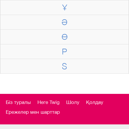
Ұ
Ә
Ө
P
S
Біз туралы
Неге Twig
Шолу
Қолдау
Ережелер мен шарттар