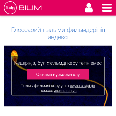
Глоссарий ғылыми фильмдерінің
индексі
Кешіріңіз, бұл фильмді көру тегін емес
Сынама нұсқасын алу
Толық фильмді көру үшін
жүйеге кіріңіз
немесе
жазылыңыз