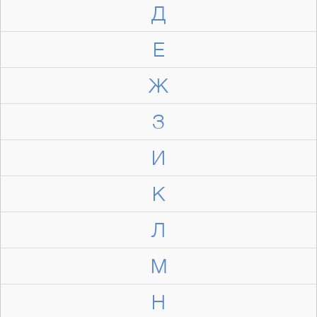
Д
Е
Ж
З
И
К
Л
М
Н