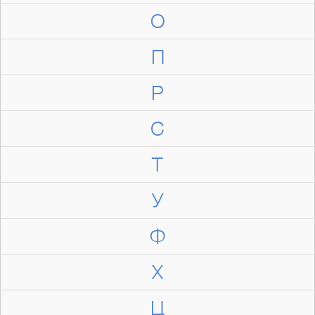
О
П
Р
С
Т
У
Ф
Х
Ц