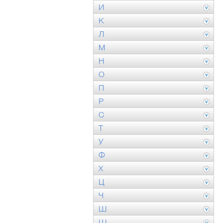
И
К
Л
М
Н
О
П
Р
С
Т
У
Ф
Х
Ц
Ч
Ш
Щ