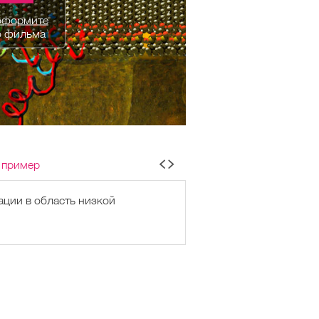
оформите
о фильма
 пример
ации в область низкой