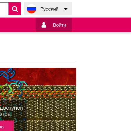
Русский

Войти
едоступен
отра
ию