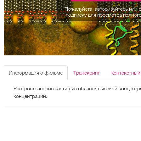
Пожалуйста,
авторизуйтесь
или
подписку
для просмотра полног
Информация о фильме
Транскрипт
Контекстный
Распространение частиц из области высокой концентр
концентрации.