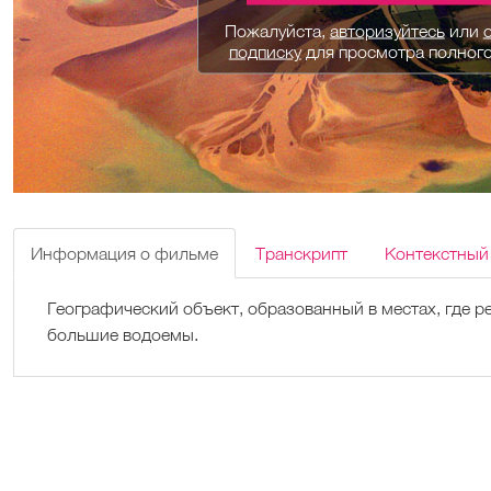
Пожалуйста,
авторизуйтесь
или
подписку
для просмотра полног
Информация о фильме
Транскрипт
Контекстный
Географический объект, образованный в местах, где ре
большие водоемы.