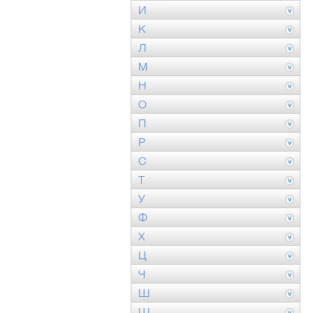
И
К
Л
М
Н
О
П
Р
С
Т
У
Ф
Х
Ц
Ч
Ш
Щ