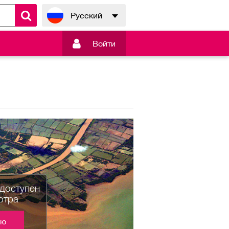
Русский

Войти
едоступен
отра
ию