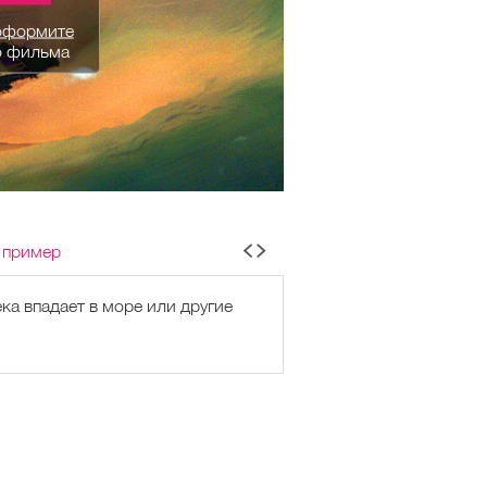
оформите
о фильма
 пример
ка впадает в море или другие