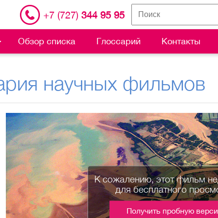
+7 (727)
344 95 95
Обзор списка
Глоссарий
Контакты
ария научных фильмов
К сожалению, этот фильм н
для бесплатного просм
Получить пробную верс