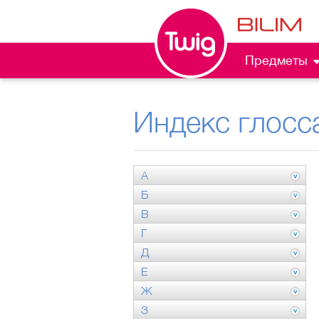
Предметы
Индекс глосс
А
Б
В
Г
Д
Е
Ж
З