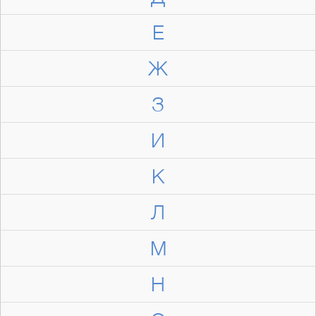
Е
Ж
З
И
К
Л
М
Н