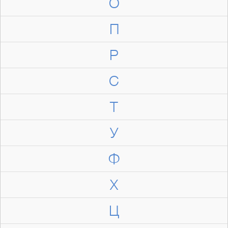
О
П
Р
С
Т
У
Ф
Х
Ц