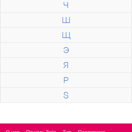
Ч
Ш
Щ
Э
Я
P
S
О нас
Почему Twig
Тур
Поддержка