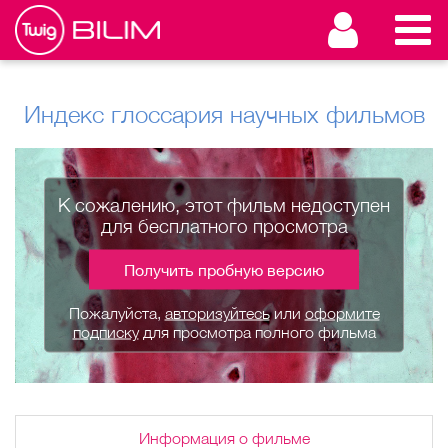
Индекс глоссария научных фильмов
К сожалению, этот фильм недоступен
для бесплатного просмотра
Получить пробную версию
Пожалуйста,
авторизуйтесь
или
оформите
подписку
для просмотра полного фильма
Информация о фильме