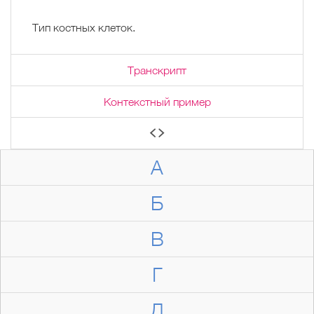
Тип костных клеток.
Транскрипт
Контекстный пример
А
Б
В
Г
Д