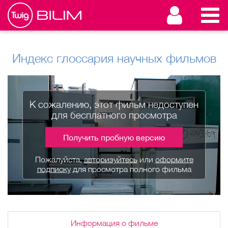
Индекс глоссария научных фильмов
К сожалению, этот фильм недоступен
для бесплатного просмотра
Получить пробную версию
Пожалуйста,
авторизуйтесь
или
оформите
подписку
для просмотра полного фильма
Информация о фильме