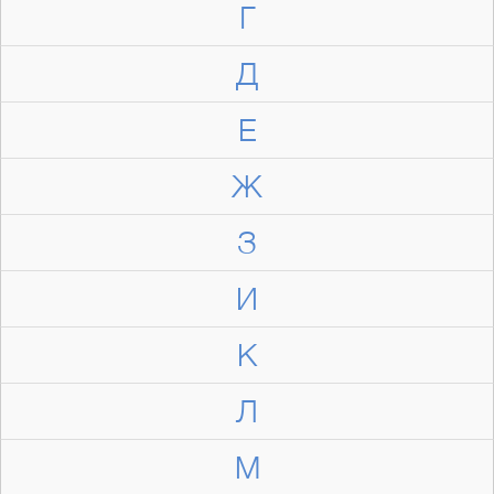
Г
Д
Е
Ж
З
И
К
Л
М