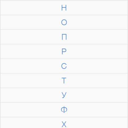
Н
О
П
Р
С
Т
У
Ф
Х