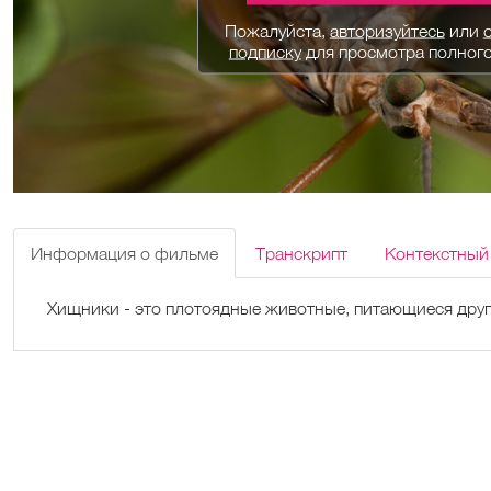
Пожалуйста,
авторизуйтесь
или
подписку
для просмотра полног
Информация о фильме
Транскрипт
Контекстный
Хищники - это плотоядные животные, питающиеся дру