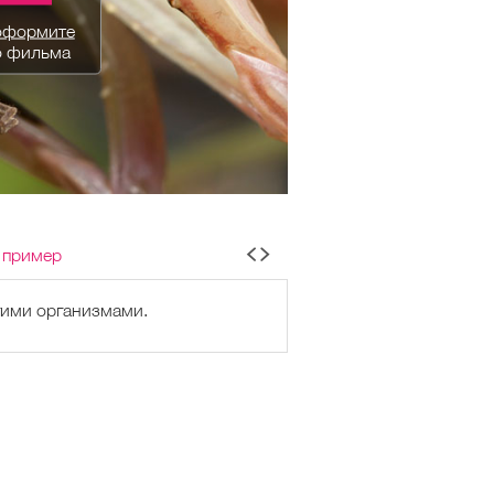
оформите
о фильма
 пример
гими организмами.