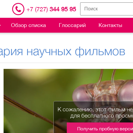
+7 (727)
344 95 95
Обзор списка
Глоссарий
Контакты
ария научных фильмов
К сожалению, этот фильм н
для бесплатного просм
Получить пробную верс