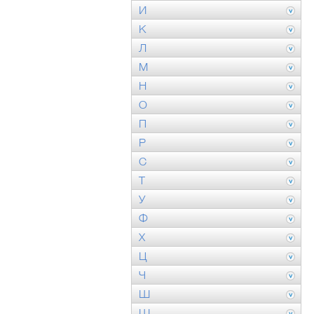
И
К
Л
М
Н
О
П
Р
С
Т
У
Ф
Х
Ц
Ч
Ш
Щ