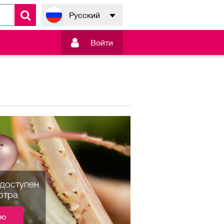
Русский

Войти
едоступен
отра
ию