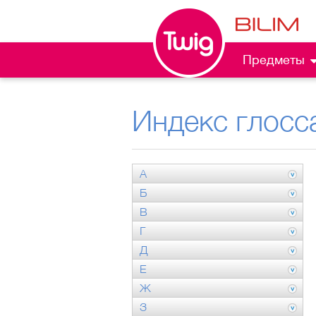
Предметы
Индекс глосс
А
Б
В
Г
Д
Е
Ж
З