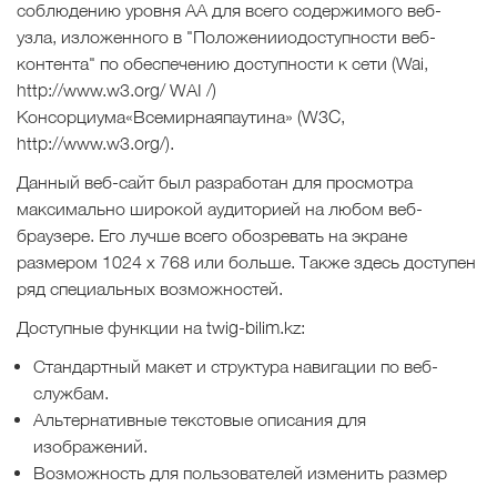
соблюдению уровня AA для всего содержимого веб-
узла, изложенного в "
По
ложении
о
д
о
сту
пн
ости веб-
контента"
по обеспечению доступности к сети (Wai,
http://www.w3.org/ WAI /)
Консорциума
«
Всемирная
паутина
»
(W3C,
http://www.w3.org/).
Данный веб-сайт был разработан для просмотра
максимально широкой аудиторией на любом веб-
браузере. Его лучше всего обозревать на экране
размером 1024 x 768 или больше. Также здесь доступен
ряд специальных возможностей.
Доступные функции на twig-bilim.kz:
Стандартный макет и структура навигации по веб-
службам.
Альтернативные текстовые описания для
изображений.
Возможность для пользователей изменить размер