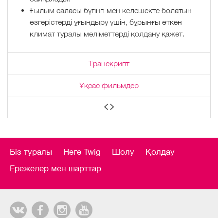
Ғылым саласы бүгінгі мен келешекте болатын
өзгерістерді ұғындыру үшін, бұрынғы өткен
климат туралы мәліметтерді қолдану қажет.
Транскрипт
Ұқсас фильмдер
Біз туралы
Неге Twig
Шолу
Қолдау
Ережелер мен шарттар