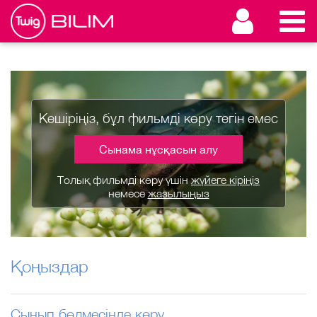
Кешіріңіз, бұл фильмді көру тегін емес
Сынама нұсқасын алу
Толық фильмді көру үшін
жүйеге кіріңіз
немесе
жазылыңыз
Қоңыздар
Сынып бөлмесінде көру