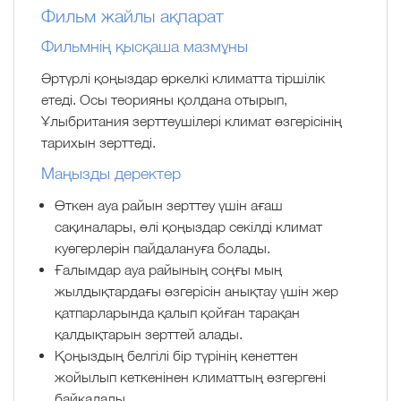
Фильм жайлы ақпарат
Фильмнің қысқаша мазмұны
Әртүрлі қоңыздар әркелкі климатта тіршілік
етеді. Осы теорияны қолдана отырып,
Ұлыбритания зерттеушілері климат өзгерісінің
тарихын зерттеді.
Маңызды деректер
Өткен ауа райын зерттеу үшін ағаш
сақиналары, өлі қоңыздар секілді климат
куәгерлерін пайдалануға болады.
Ғалымдар ауа райының соңғы мың
жылдықтардағы өзгерісін анықтау үшін жер
қатпарларында қалып қойған тарақан
қалдықтарын зерттей алады.
Қоңыздың белгілі бір түрінің кенеттен
жойылып кеткенінен климаттың өзгергені
байқалады.